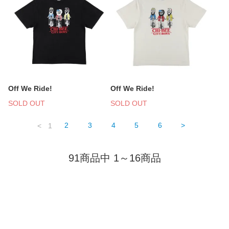
Off We Ride!
Off We Ride!
SOLD OUT
SOLD OUT
<
1
2
3
4
5
6
>
91商品中 1～16商品