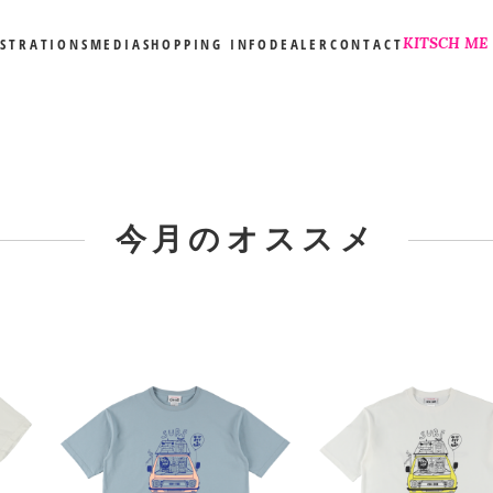
KITSCH ME
USTRATIONS
MEDIA
SHOPPING INFO
DEALER
CONTACT
今月のオススメ