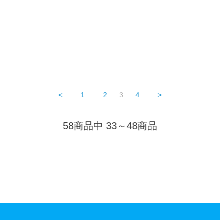
<
1
2
3
4
>
58商品中 33～48商品