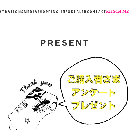
KITSCH ME
USTRATIONS
MEDIA
SHOPPING INFO
DEALER
CONTACT
PRESENT