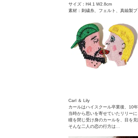
サイズ：H4.1 W2.8cm
素材：刺繍糸、フェルト、真鍮製ブ
Carl ＆ Lily
カールはハイスクール卒業後、10
当時から思いを寄せていたリリーに
瞳を閉じ受け身のカールを、目を見
そんな二人の恋の行方は…