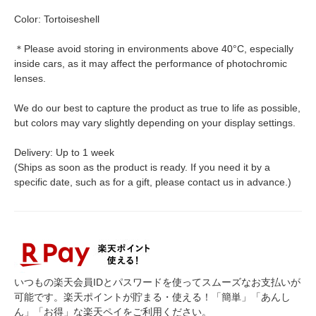
Color: Tortoiseshell
＊Please avoid storing in environments above 40°C, especially
inside cars, as it may affect the performance of photochromic
lenses.
We do our best to capture the product as true to life as possible,
but colors may vary slightly depending on your display settings.
Delivery: Up to 1 week
(Ships as soon as the product is ready. If you need it by a
specific date, such as for a gift, please contact us in advance.)
いつもの楽天会員IDとパスワードを使ってスムーズなお支払いが
可能です。楽天ポイントが貯まる・使える！「簡単」「あんし
ん」「お得」な楽天ペイをご利用ください。