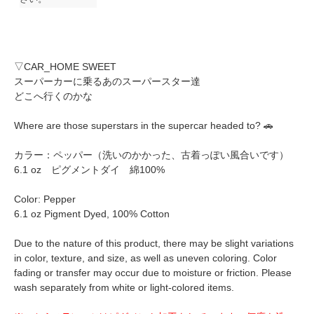
▽CAR_HOME SWEET
スーパーカーに乗るあのスーパースター達
どこへ行くのかな
Where are those superstars in the supercar headed to? 🚗
カラー：ペッパー（洗いのかかった、古着っぽい風合いです）
6.1 oz ピグメントダイ 綿100%
Color: Pepper
6.1 oz Pigment Dyed, 100% Cotton
Due to the nature of this product, there may be slight variations
in color, texture, and size, as well as uneven coloring. Color
fading or transfer may occur due to moisture or friction. Please
wash separately from white or light-colored items.