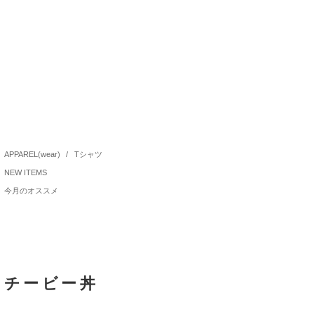
APPAREL(wear)
/
Tシャツ
NEW ITEMS
今月のオススメ
チービー丼