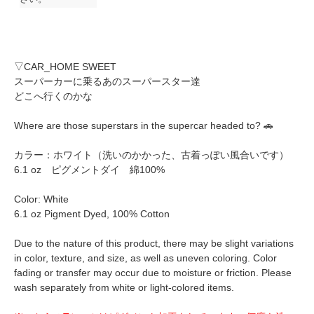
▽CAR_HOME SWEET
スーパーカーに乗るあのスーパースター達
どこへ行くのかな
Where are those superstars in the supercar headed to? 🚗
カラー：ホワイト（洗いのかかった、古着っぽい風合いです）
6.1 oz ピグメントダイ 綿100%
Color: White
6.1 oz Pigment Dyed, 100% Cotton
Due to the nature of this product, there may be slight variations
in color, texture, and size, as well as uneven coloring. Color
fading or transfer may occur due to moisture or friction. Please
wash separately from white or light-colored items.