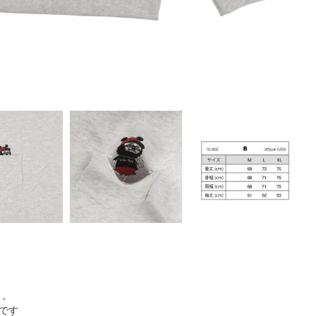
よ。
です