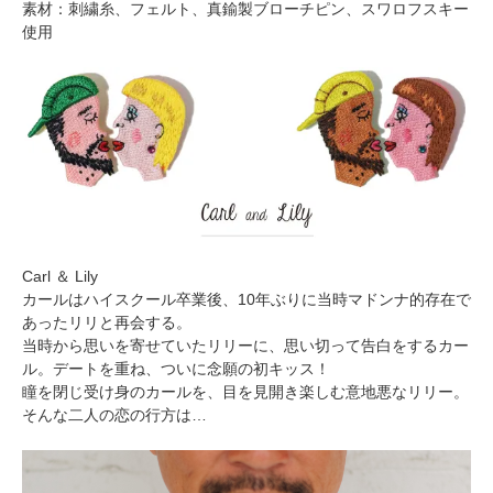
素材：刺繍糸、フェルト、真鍮製ブローチピン、スワロフスキー
使用
Carl ＆ Lily
カールはハイスクール卒業後、10年ぶりに当時マドンナ的存在で
あったリリと再会する。
当時から思いを寄せていたリリーに、思い切って告白をするカー
ル。デートを重ね、ついに念願の初キッス！
瞳を閉じ受け身のカールを、目を見開き楽しむ意地悪なリリー。
そんな二人の恋の行方は…