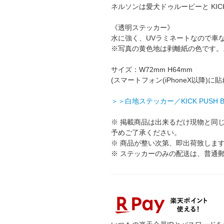
ネルソンは愛犬ドゥルーピーと KICKし
《透明ステッカー》
水に強く、UVラミネートなので車
※写真の黄色地は剥離紙の色です。
サイズ：W72mm H64mm
(スマートフォン(iPhoneX以降
＞＞白地ステッカー／KICK PUSH B
※ 掲載商品は出来るだけ現物と同
予めご了承ください。
※ 商品が整い次第、即出荷致しま
※ ステッカーのみの配送は、普通