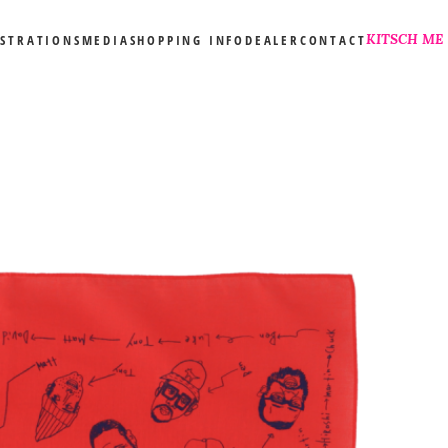
KITSCH ME
USTRATIONS
MEDIA
SHOPPING INFO
DEALER
CONTACT