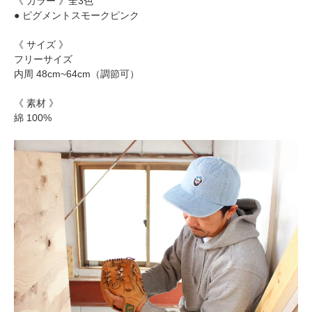
《 カラー 》全3色
● ピグメントスモークピンク
《 サイズ 》
フリーサイズ
内周 48cm~64cm（調節可）
《 素材 》
綿 100%