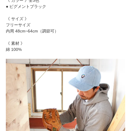
《 カラー 》全3色
● ピグメントブラック
《 サイズ 》
フリーサイズ
内周 48cm~64cm（調節可）
《 素材 》
綿 100%